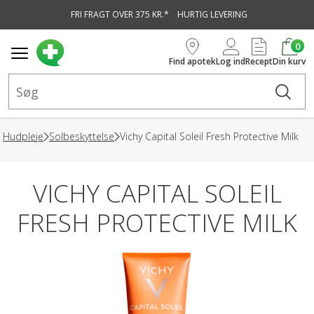
FRI FRAGT OVER 375 KR.*
HURTIG LEVERING
vedindhold
0
Find apotek
Log ind
Recept
Din kurv
Hudpleje
Solbeskyttelse
Vichy Capital Soleil Fresh Protective Milk
VICHY CAPITAL SOLEIL
FRESH PROTECTIVE MILK