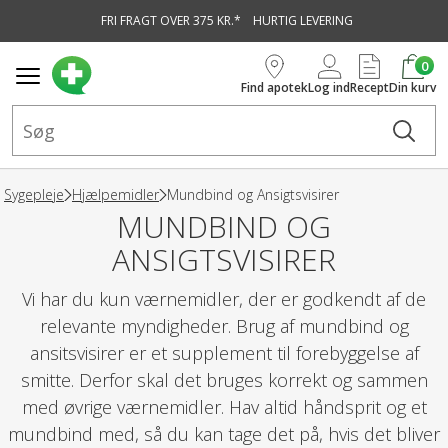
FRI FRAGT OVER 375 KR.*
HURTIG LEVERING
vedindhold
0
Find apotek
Log ind
Recept
Din kurv
Sygepleje
Hjælpemidler
Mundbind og Ansigtsvisirer
MUNDBIND OG
ANSIGTSVISIRER
Vi har du kun værnemidler, der er godkendt af de
relevante myndigheder. Brug af mundbind og
ansitsvisirer er et supplement til forebyggelse af
smitte. Derfor skal det bruges korrekt og sammen
med øvrige værnemidler. Hav altid håndsprit og et
mundbind med, så du kan tage det på, hvis det bliver