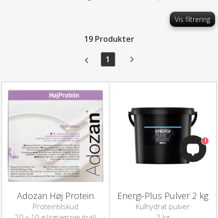
Vis filtrering
19 Produkter
1
1
Adozan Høj Protein
Energi-Plus Pulver 2 kg
Proteintilskud
Kulhydrat pulver
20 x 10 g (smagsneutral)
2 kg