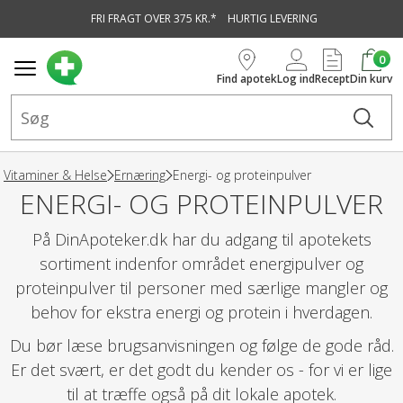
FRI FRAGT OVER 375 KR.*
HURTIG LEVERING
vedindhold
0
Find apotek
Log ind
Recept
Din kurv
Vitaminer & Helse
Ernæring
Energi- og proteinpulver
ENERGI- OG PROTEINPULVER
På DinApoteker.dk har du adgang til apotekets
sortiment indenfor området energipulver og
proteinpulver til personer med særlige mangler og
behov for ekstra energi og protein i hverdagen.
Du bør læse brugsanvisningen og følge de gode råd.
Er det svært, er det godt du kender os - for vi er lige
til at træffe også på dit lokale apotek.