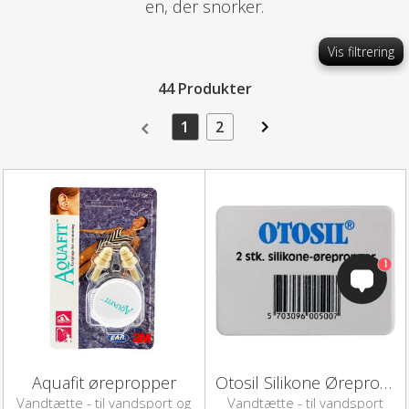
en, der snorker.
Vis filtrering
44 Produkter
1
2
1
Aquafit ørepropper
Otosil Silikone Ørepropper
Vandtætte - til vandsport og
Vandtætte - til vandsport