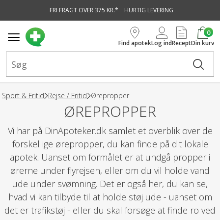
FRI FRAGT OVER 375 KR.*
HURTIG LEVERING
vedindhold
0
Find apotek
Log ind
Recept
Din kurv
Sport & Fritid
Rejse / Fritid
Ørepropper
ØREPROPPER
Vi har på DinApoteker.dk samlet et overblik over de
forskellige ørepropper, du kan finde på dit lokale
apotek. Uanset om formålet er at undgå propper i
ørerne under flyrejsen, eller om du vil holde vand
ude under svømning. Det er også her, du kan se,
hvad vi kan tilbyde til at holde støj ude - uanset om
det er trafikstøj - eller du skal forsøge at finde ro ved