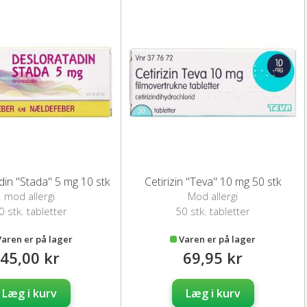
in "Stada" 5 mg 10 stk
Cetirizin "Teva" 10 mg 50 stk
mod allergi
Mod allergi
0 stk. tabletter
50 stk. tabletter
Varen er på lager
Varen er på lager
45,00 kr
69,95 kr
Læg i kurv
Læg i kurv