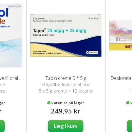
Movicol Chokolade breve til oral opløsning 50 stk
Tapin creme 5 * 5 g
Desloratad
lse
Til lokalbedøvelse af hud
ere
5 x 5 g. creme + 12 plastre
1
ger
Varen er på lager
r
249,95 kr
Læg i kurv