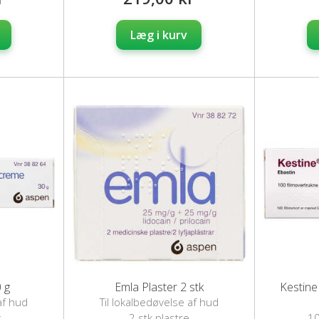
Læg i kurv
 g
Emla Plaster 2 stk
Kestine
af hud
Til lokalbedøvelse af hud
g
2 stk.plastre
10