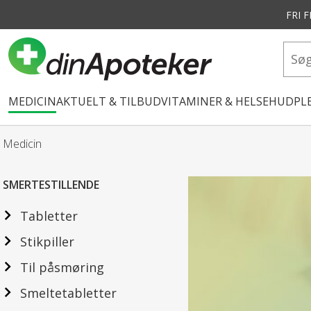
FRI 
vedindhold
MEDICIN
AKTUELT & TILBUD
VITAMINER & HELSE
HUDPLE
Medicin
SMERTESTILLENDE
Tabletter
Stikpiller
Til påsmøring
Smeltetabletter