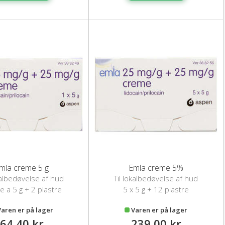
mla creme 5 g
Emla creme 5%
kalbedøvelse af hud
Til lokalbedøvelse af hud
e a 5 g + 2 plastre
5 x 5 g + 12 plastre
Varen er på lager
Varen er på lager
64,40 kr
239,00 kr