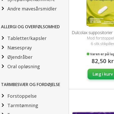
Andre mavesårsmidler
ALLERGI OG OVERFØLSOMHED
Tabletter/kapsler
Mod forstoppe
6 stk.stikpille
Næsespray
Varen er på la
Øjendråber
82,50 kr
Oral opløsning
Læg i kurv
TARMBESVÆR OG FORDØJELSE
Forstoppelse
Tarmtømning