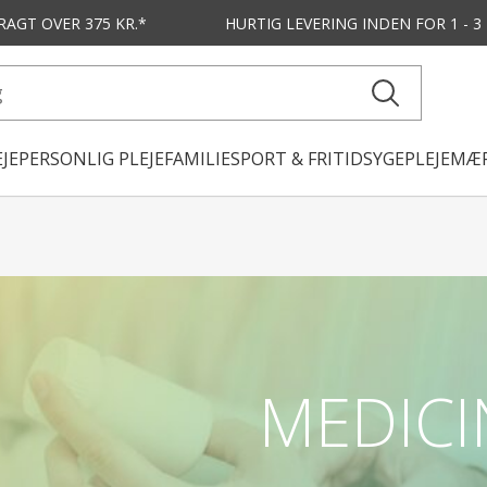
FRAGT OVER 375 KR.*
HURTIG LEVERING
INDEN FOR 1 - 
JE
PERSONLIG PLEJE
FAMILIE
SPORT & FRITID
SYGEPLEJE
MÆR
MEDICI