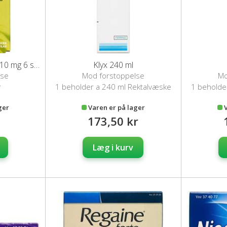
Dulcolax suppositorier 10 mg 6 stk
Klyx 240 ml
lse
Mod forstoppelse
Mo
r
1 beholder a 240 ml Rektalvæske
1 beholde
ger
Varen er på lager
173,50 kr
Læg i kurv