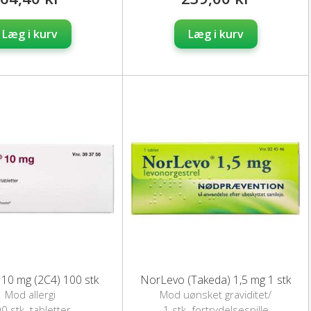
Læg i kurv
Læg i kurv
 10 mg (2C4) 100 stk
NorLevo (Takeda) 1,5 mg 1 stk
Mod allergi
Mod uønsket graviditet/
nødprævention / fortrydelsespille
0 stk. tabletter
1 stk. fortrydelsespille