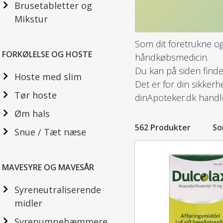
Brusetabletter og
Mikstur
Som dit foretrukne og
FORKØLELSE OG HOSTE
håndkøbsmedicin.
Du kan på siden finde
Hoste med slim
Det er for din sikkerh
Tør hoste
dinApoteker.dk handle
Øm hals
562 Produkter
So
Snue / Tæt næse
MAVESYRE OG MAVESÅR
Syreneutraliserende
midler
Syrepumpehæmmere