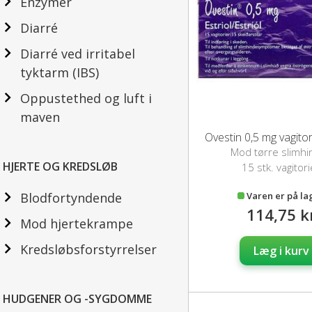
Enzymer
Diarré
Diarré ved irritabel
tyktarm (IBS)
Oppustethed og luft i
maven
Ovestin 0,5 mg vagitor
Mod tørre slimhi
HJERTE OG KREDSLØB
15 stk. vagitori
Varen er på la
Blodfortyndende
114,75 k
Mod hjertekrampe
Kredsløbsforstyrrelser
Læg i kurv
HUDGENER OG -SYGDOMME