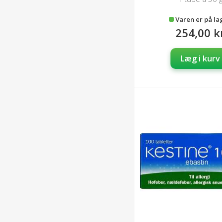
Varen er på la
254,00 k
Læg i kurv