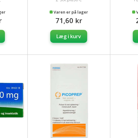
ger
Varen er på lager
r
71,60 kr
Læg i kurv