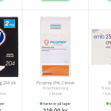
mg 204 stk
Picoprep (PA) 2 breve
E
Til tarmtømning
Til lo
ummi
2 breve
1 tub
ger
Varen er på lager
r
219,00 kr