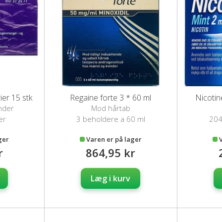
ier 15 stk
Regaine forte 3 * 60 ml
Nicotin
nder
Mod hårtab
er
3 beholdere a 60 ml
204
ger
Varen er på lager
r
864,95 kr
Læg i kurv