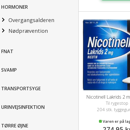
HORMONER
Overgangsalderen
Nødprævention
FNAT
SVAMP
TRANSPORTSYGE
Nicotinell Lakrids 2 
Til rygestop
URINVEJSINFEKTION
204 stk. tyggeg
Varen er på la
TØRRE ØJNE
274,95 k