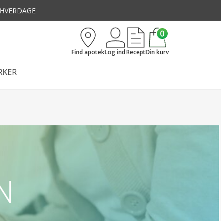
3 HVERDAGE
0
Find apotek
Log ind
Recept
Din kurv
KER
N