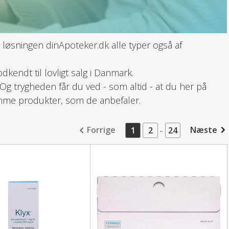
 løsningen dinApoteker.dk alle typer også af
endt til lovligt salg i Danmark.
 Og trygheden får du ved - som altid - at du her på
amme produkter, som de anbefaler.
..
Forrige
Næste
1
2
24