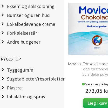
Eksem og solskoldning
Bumser og uren hud
Lokalbedøvende creme
Forkølelsessår
Andre hudgener
RYGESTOP
Mod forstoppe
Tyggegummi
50 afdelte pulv
Sugetabletter/resoribletter
Varen er på la
Plastre
273,05 k
Inhalator og spray
Læg i kurv