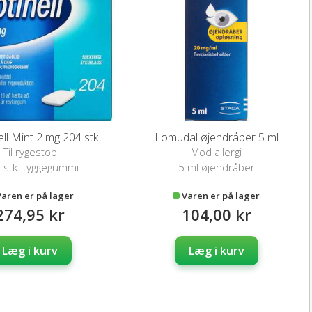
ell Mint 2 mg 204 stk
Lomudal øjendråber 5 ml
Til rygestop
Mod allergi
 stk. tyggegummi
5 ml øjendråber
Varen er på lager
Varen er på lager
274,95 kr
104,00 kr
Læg i kurv
Læg i kurv