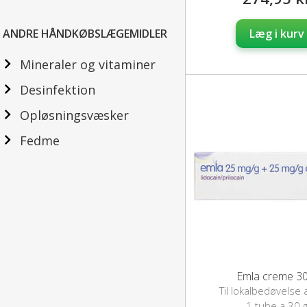
ANDRE HÅNDKØBSLÆGEMIDLER
Læg i kurv
Mineraler og vitaminer
Desinfektion
Opløsningsvæsker
Fedme
Emla creme 30
Til lokalbedøvelse 
1 tube a 30 