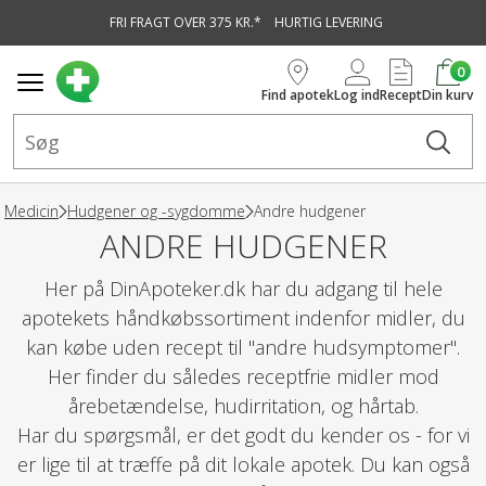
FRI FRAGT OVER 375 KR.*
HURTIG LEVERING
vedindhold
0
Find apotek
Log ind
Recept
Din kurv
Medicin
Hudgener og -sygdomme
Andre hudgener
ANDRE HUDGENER
Her på DinApoteker.dk har du adgang til hele
apotekets håndkøbssortiment indenfor midler, du
kan købe uden recept til "andre hudsymptomer".
Her finder du således receptfrie midler mod
årebetændelse, hudirritation, og hårtab.
Har du spørgsmål, er det godt du kender os - for vi
er lige til at træffe på dit lokale apotek. Du kan også