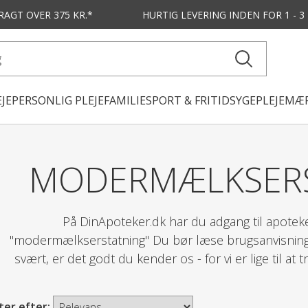
FRAGT OVER 375 KR.*
HURTIG LEVERING
INDEN FOR 1 - 
JE
PERSONLIG PLEJE
FAMILIE
SPORT & FRITID
SYGEPLEJE
MÆR
MODERMÆLKSER
På DinApoteker.dk har du adgang til apotek
"modermælkserstatning" Du bør læse brugsanvisninge
svært, er det godt du kender os - for vi er lige til at 
ter efter: