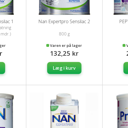
silac 1
Nan Expertpro Sensilac 2
PEP
atning
mode
 mdr.)
800 g
ager
Varen er på lager
r
132,25 kr
Læg i kurv