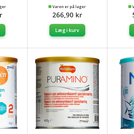
ager
Varen er på lager
r
266,90 kr
Læg i kurv