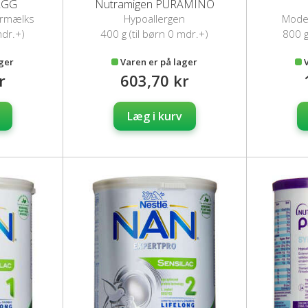
LGG
Nutramigen PURAMINO
ermælks
Hypoallergen
Mode
modermælkserstatning
mdr.+)
400 g (til børn 0 mdr.+)
800 g
ager
Varen er på lager
r
603,70 kr
Læg i kurv