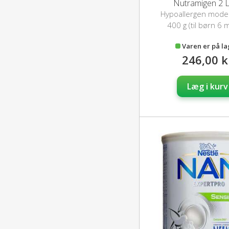
Nutramigen 2 
Hypoallergen mod
erstatning
400 g (til børn 6 
Varen er på l
246,00 k
Læg i kurv