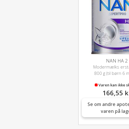
NAN HA 2
Modermælks erst
800 g (til børn 6 
Varen kan ikke s
166,55 k
Se om andre apot
varen på lag