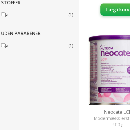
STOFFER
Læg i kurv
Ja
(1)
UDEN PARABENER
Ja
(1)
Neocate LC
Modermælks erst
400 g