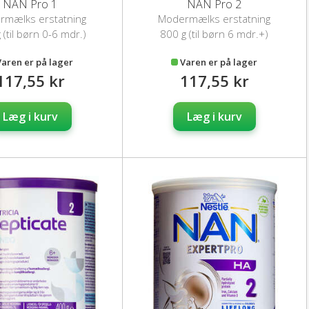
NAN Pro 1
NAN Pro 2
rmælks erstatning
Modermælks erstatning
 (til børn 0-6 mdr.)
800 g (til børn 6 mdr.+)
Varen er på lager
Varen er på lager
117,55 kr
117,55 kr
Læg i kurv
Læg i kurv