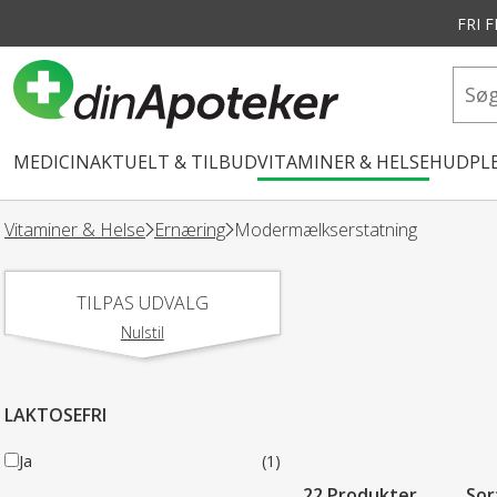
FRI 
vedindhold
MEDICIN
AKTUELT & TILBUD
VITAMINER & HELSE
HUDPLE
Vitaminer & Helse
Ernæring
Modermælkserstatning
TILPAS UDVALG
Nulstil
LAKTOSEFRI
Ja
(1)
22 Produkter
Sor