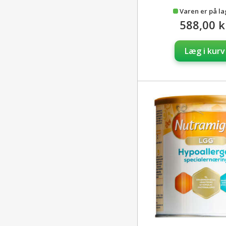
Varen er på l
588,00 k
Læg i kurv