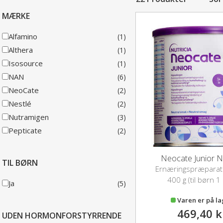
MÆRKE
Alfamino
(1)
Althera
(1)
Isosource
(1)
NAN
(6)
NeoCate
(2)
Nestlé
(2)
Nutramigen
(3)
Pepticate
(2)
Neocate Junior N
TIL BØRN
Ernæringspræparat 
400 g (til børn 1
Ja
(5)
Varen er på l
469,40 k
UDEN HORMONFORSTYRRENDE