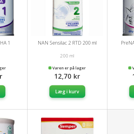
 HA 1
NAN Sensilac 2 RTD 200 ml
PreNA
200 ml
ager
Varen er på lager
r
12,70 kr
Læg i kurv