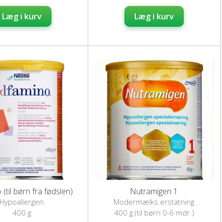
Læg i kurv
Læg i kurv
 (til børn fra fødslen)
Nutramigen 1
Hypoallergen
Modermælks erstatning
rmælkserstatning
400 g
400 g (til børn 0-6 mdr.)