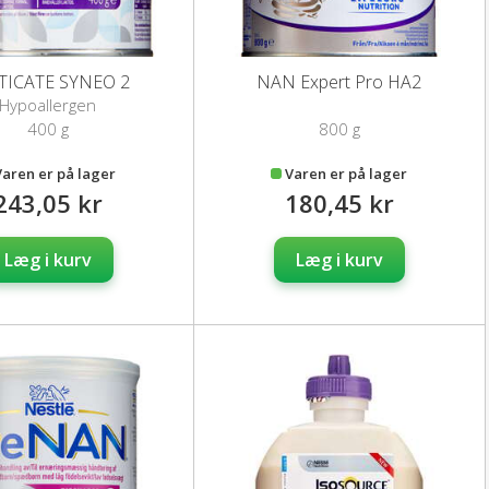
TICATE SYNEO 2
NAN Expert Pro HA2
Hypoallergen
rmælkserstatning
400 g
800 g
Varen er på lager
Varen er på lager
243,05 kr
180,45 kr
Læg i kurv
Læg i kurv