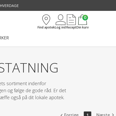
3 HVERDAGE
0
Find apotek
Log ind
Recept
Din kurv
KER
STATNING
ets sortiment indenfor
n og følge de gode råd. Er det
træffe også på dit lokale apotek.
Forrige
Næste
1