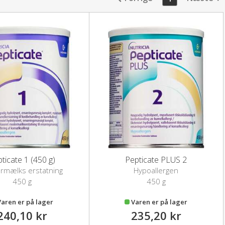
ticate 1 (450 g)
Pepticate PLUS 2
rmælks erstatning
Hypoallergen
modermælkserstatning
450 g
450 g
Varen er på lager
Varen er på lager
240,10 kr
235,20 kr