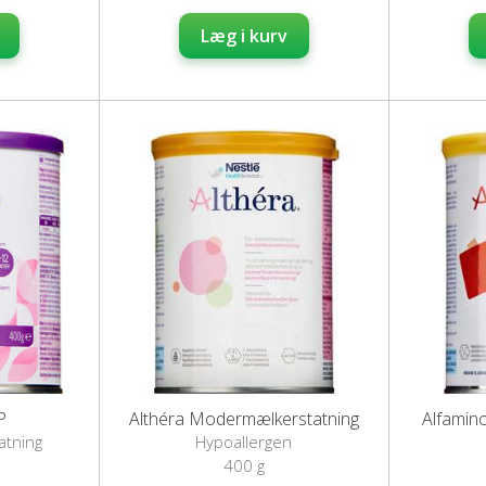
Læg i kurv
P
Althéra Modermælkerstatning
Alfamino
atning
Hypoallergen
modermælkserstatning
mode
400 g