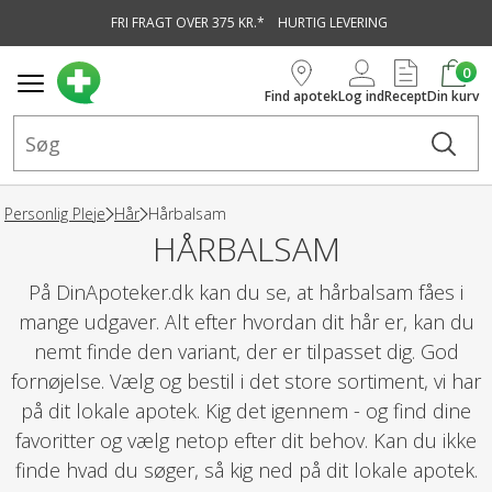
FRI FRAGT OVER 375 KR.*
HURTIG LEVERING
vedindhold
0
Find apotek
Log ind
Recept
Din kurv
Personlig Pleje
Hår
Hårbalsam
HÅRBALSAM
På DinApoteker.dk kan du se, at hårbalsam fåes i
mange udgaver. Alt efter hvordan dit hår er, kan du
nemt finde den variant, der er tilpasset dig. God
fornøjelse. Vælg og bestil i det store sortiment, vi har
på dit lokale apotek. Kig det igennem - og find dine
favoritter og vælg netop efter dit behov. Kan du ikke
finde hvad du søger, så kig ned på dit lokale apotek.