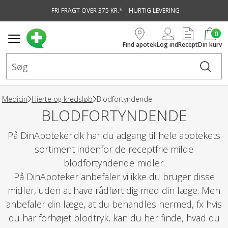
FRI FRAGT OVER 375 KR.*
HURTIG LEVERING
vedindhold
0
Find apotek
Log ind
Recept
Din kurv
Medicin
Hjerte og kredsløb
Blodfortyndende
BLODFORTYNDENDE
På DinApoteker.dk har du adgang til hele apotekets
sortiment indenfor de receptfrie milde
blodfortyndende midler.
På DinApoteker anbefaler vi ikke du bruger disse
midler, uden at have rådført dig med din læge. Men
anbefaler din læge, at du behandles hermed, fx hvis
du har forhøjet blodtryk, kan du her finde, hvad du