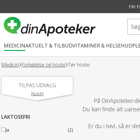
FRI 
vedindhold
MEDICIN
AKTUELT & TILBUD
VITAMINER & HELSE
HUDPLE
Medicin
Forkølelse og hoste
Tør hoste
TILPAS UDVALG
Nulstil
På DinApoteker.dk
Du kan finde alt uanse
LAKTOSEFRI
Er du i tvivl, så er 
Ja
(2)