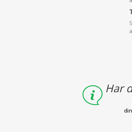
S
a
Har d
di