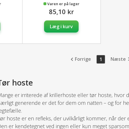
r
Varen er på lager
85,10 kr
Læg i kurv
Forrige
Næste
1
Tør hoste
ange er irriterede af krillerhoste eller tør hoste, hvor
ærligt generende er det for dem om natten – og for hel
gtefælle.
ør hoste er en refleks, der uvilkårligt kommer, når der 
en er kendetegnet ved ingen eller kun meget sparsom sl