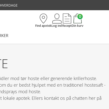
3 HVERDAGE
0
Find apotek
Log ind
Recept
Din kurv
KER
TE
idler mod tør hoste eller generende krillerhoste.
, om du er bedst hjulpet med en traditionel hostesaft -
mundsprays mod hoste.
 dit lokale apotek. Ellers kontakt os på chatten her på