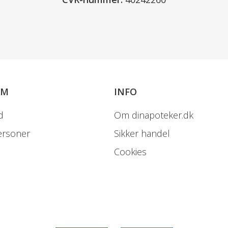
OM
INFO
d
Om dinapoteker.dk
ersoner
Sikker handel
Cookies