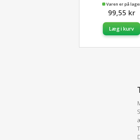
Varen er på lage
99,55 kr
Læg i kurv
M
S
æ
T
D