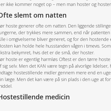
er ikke kommer noget op – men man hoster og hoster
Ofte slemt om natten
ør hoste generer ofte om natten. Den liggende stillinge
ungerne, der trykkes mere sammen, end når patienten er
lle i omgivelserne bliver generet, og for den hostende e
osten kan holde hele husstanden vågen i timevis. Som
kstra bekymret, hvis det er de små, der hoster.
ør hoste er egentlig harmløs Oftest er den tørre hoste 
f sig selv. Men det KAN være tegn på alvorlige lidelser, 
ndtage hostestillende midler gennem mere end en uges
in læge. Men det kan være på sin plads i den uge at fo
iddel.
Hostestillende medicin