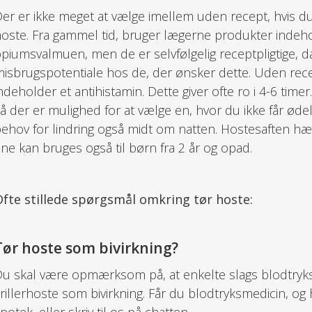
er er ikke meget at vælge imellem uden recept, hvis du
oste. Fra gammel tid, bruger lægerne produkter indeh
piumsvalmuen, men de er selvfølgelig receptpligtige, da
isbrugspotentiale hos de, der ønsker dette. Uden recep
ndeholder et antihistamin. Dette giver ofte ro i 4-6 tim
å der er mulighed for at vælge en, hvor du ikke får øde
ehov for lindring også midt om natten. Hostesaften 
ne kan bruges også til børn fra 2 år og opad.
fte stillede spørgsmål omkring tør hoste:
Tør hoste som bivirkning?
u skal være opmærksom på, at enkelte slags blodtryk
rillerhoste som bivirkning. Får du blodtryksmedicin, og 
potek, eller skriv til os på chatten.