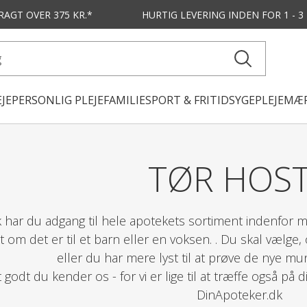
FRAGT OVER 375 KR.*
HURTIG LEVERING
INDEN FOR 1 - 
JE
PERSONLIG PLEJE
FAMILIE
SPORT & FRITID
SYGEPLEJE
MÆR
TØR HOS
 har du adgang til hele apotekets sortiment indenfor m
t om det er til et barn eller en voksen. . Du skal vælge
eller du har mere lyst til at prøve de nye 
det godt du kender os - for vi er lige til at træffe også på
DinApoteker.dk