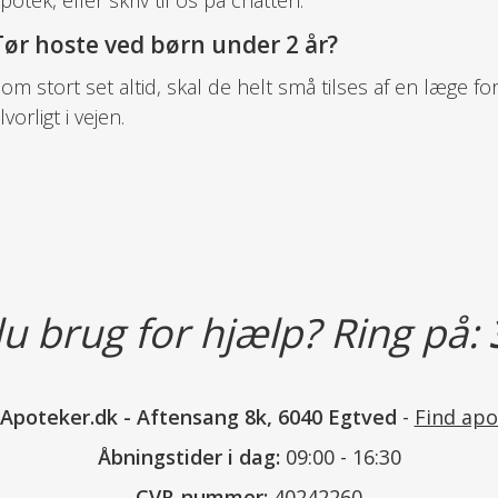
Tør hoste ved børn under 2 år?
om stort set altid, skal de helt små tilses af en læge f
lvorligt i vejen.
u brug for hjælp? Ring på:
nApoteker.dk
-
Aftensang 8k, 6040 Egtved
-
Find apo
Åbningstider i dag:
09:00 - 16:30
CVR-nummer:
40242260