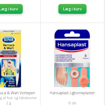
Læg i kurv
Læg i kurv
ruca & Wart Vortepen
Hansaplast Ligtorneplaster
ng af fod- og håndvorter
2 g
8 stk