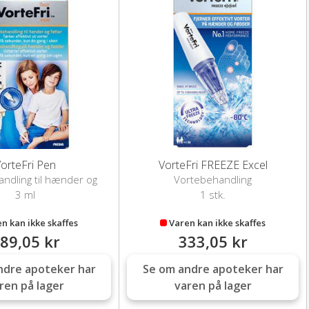
orteFri Pen
VorteFri FREEZE Excel
ndling til hænder og
Vortebehandling
fødder
3 ml
1 stk.
n kan ikke skaffes
Varen kan ikke skaffes
89,05 kr
333,05 kr
ndre apoteker har
Se om andre apoteker har
ren på lager
varen på lager