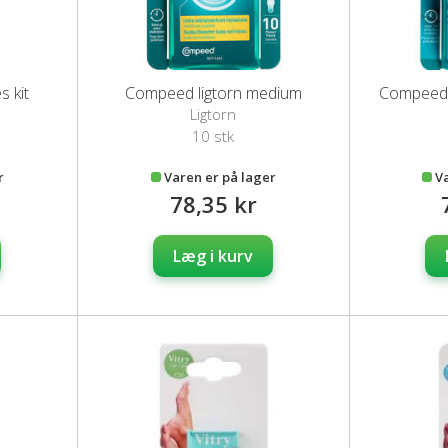
s kit
Compeed ligtorn medium
Compeed 
Ligtorn
10 stk
r
Varen er på lager
V
78,35 kr
Læg i kurv