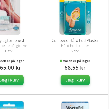
ry Ligtornehøvl
Compeed Hård hud Plaster
ernelse af ligtorne
Hård hud plaster
1 stk.
6 stk.
aren er på lager
Varen er på lager
65,00 kr
68,55 kr
Læg i kurv
Læg i kurv