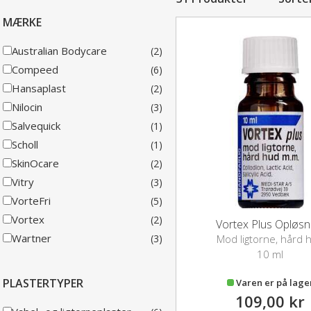
MÆRKE
Australian Bodycare
(2)
Compeed
(6)
Hansaplast
(2)
Nilocin
(3)
Salvequick
(1)
Scholl
(1)
SkinOcare
(2)
Vitry
(3)
VorteFri
(5)
Vortex
(2)
Vortex Plus Opløsn
Wartner
Mod ligtorne, hård 
(3)
10 ml
PLASTERTYPER
Varen er på lage
109,00 kr