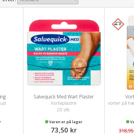
ing
Salvequick Med Wart Plaster
Vor
hud
Vorteplastre
vorter på hæ
20 stk.
r
Varen er på lager
V
73,50 kr
318,95