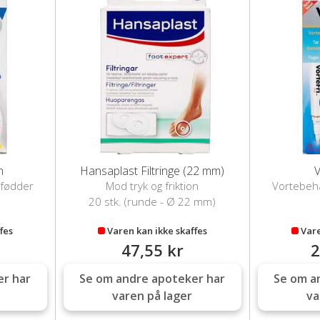
n
Hansaplast Filtringe (22 mm)
V
 fødder
Mod tryk og friktion
Vortebeha
20 stk. (runde - Ø 22 mm)
fes
Varen kan ikke skaffes
Vare
47,55 kr
2
er har
Se om andre apoteker har
Se om a
varen på lager
va