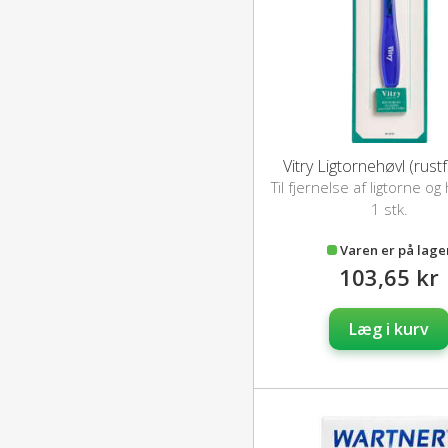
Vitry Ligtornehøvl (rustfr
Til fjernelse af ligtorne o
1 stk.
Varen er på lage
103,65 kr
Læg i kurv