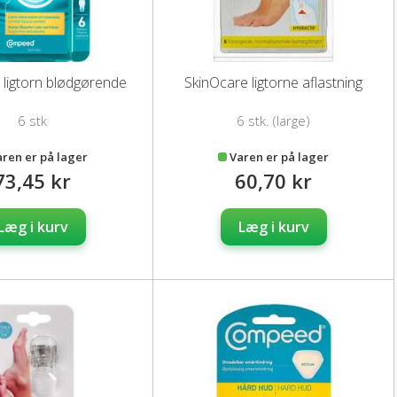
ligtorn blødgørende
SkinOcare ligtorne aflastning
6 stk
6 stk. (large)
aren er på lager
Varen er på lager
73,45 kr
60,70 kr
Læg i kurv
Læg i kurv