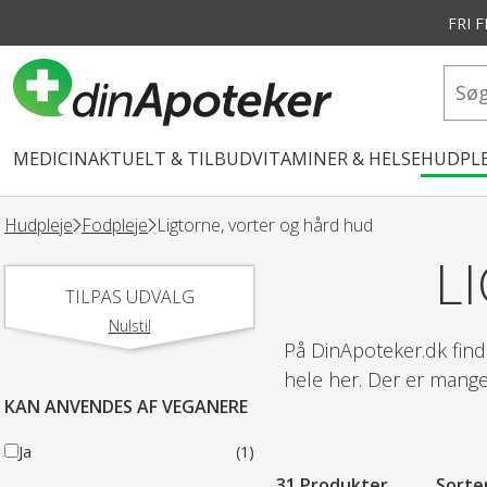
FRI 
vedindhold
MEDICIN
AKTUELT & TILBUD
VITAMINER & HELSE
HUDPLE
Hudpleje
Fodpleje
Ligtorne, vorter og hård hud
L
TILPAS UDVALG
Nulstil
På DinApoteker.dk find
hele her. Der er mange 
KAN ANVENDES AF VEGANERE
Ja
(1)
31 Produkter
Sorte