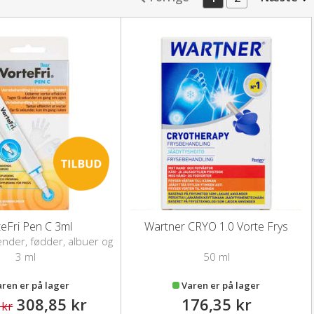
teFri Pen C 3ml
Wartner CRYO 1.0 Vorte Frys
nder, fødder, albuer og
knæ
3 ml
50 ml
aren er på lager
Varen er på lager
308,85 kr
176,35 kr
 kr