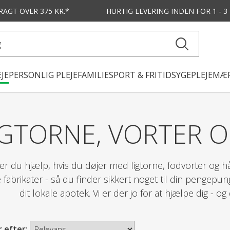
FRAGT OVER 375 KR.*
HURTIG LEVERING
INDEN FOR 1 - 
JE
PERSONLIG PLEJE
FAMILIE
SPORT & FRITID
SYGEPLEJE
MÆR
IGTORNE, VORTER 
er du hjælp, hvis du døjer med ligtorne, fodvorter og 
fabrikater - så du finder sikkert noget til din pengepun
dit lokale apotek. Vi er der jo for at hjælpe dig - og 
r efter: