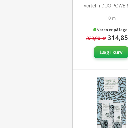
VorteFri DUO POWER 
10 ml
Varen er på lage
314,85
320,00 kr
Læg i kurv