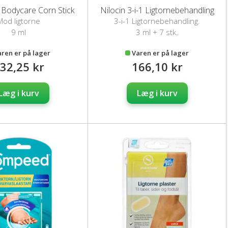
n Bodycare Corn Stick
Nilocin 3-i-1 Ligtornebehandling
Mod ligtorne
3-i-1 Ligtornebehandling.
9 ml
3 ml + 7 stk.
aren er på lager
Varen er på lager
32,25 kr
166,10 kr
Læg i kurv
Læg i kurv