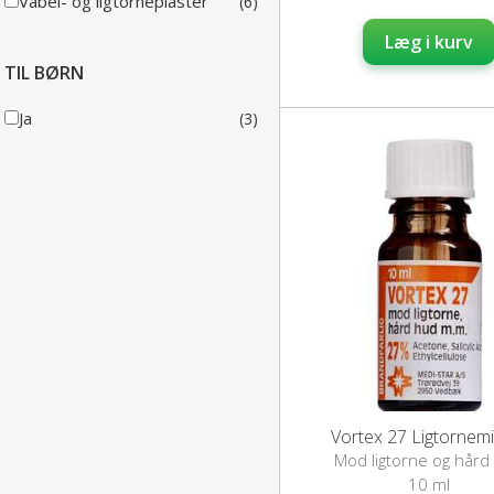
Vabel- og ligtorneplaster
(6)
Læg i kurv
TIL BØRN
Ja
(3)
Vortex 27 Ligtornem
Mod ligtorne og hård
10 ml