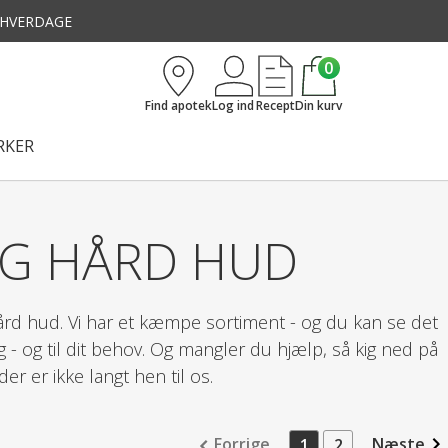
3 HVERDAGE
0
Find apotek
Log ind
Recept
Din kurv
KER
OG HÅRD HUD
hård hud. Vi har et kæmpe sortiment - og du kan se det
g - og til dit behov. Og mangler du hjælp, så kig ned på
der er ikke langt hen til os.
Forrige
Næste
1
2