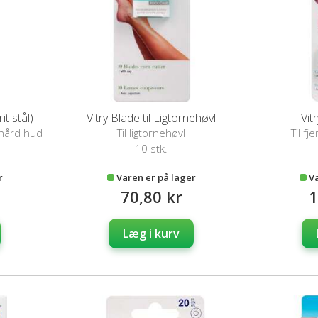
it stål)
Vitry Blade til Ligtornehøvl
Vit
g hård hud
Til ligtornehøvl
Til fj
10 stk.
r
Varen er på lager
V
70,80 kr
1
Læg i kurv