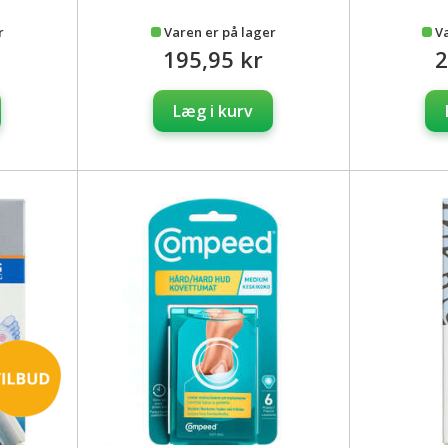
r
Varen er på lager
V
195,95 kr
2
Læg i kurv