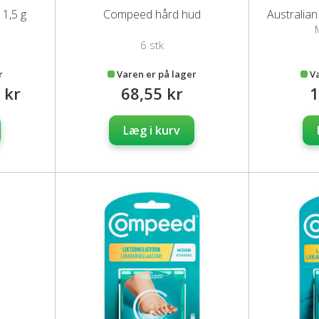
1,5 g
Compeed hård hud
Australia
6 stk
r
Varen er på lager
V
 kr
68,55 kr
1
Læg i kurv