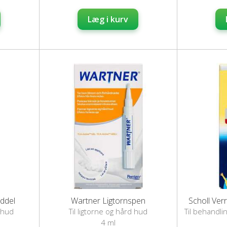
Læg i kurv
iddel
Wartner Ligtornspen
Scholl Ver
 hud
Til ligtorne og hård hud
Til behandli
4 ml