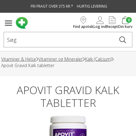
FRI FRAGT OVER 375 KR.*
HURTIG LEVERING
vedindhold
0
Find apotek
Log ind
Recept
Din kurv
Vitaminer & Helse
Vitaminer og Mineraler
Kalk (Calcium)
Apovit Gravid Kalk tabletter
APOVIT GRAVID KALK
TABLETTER