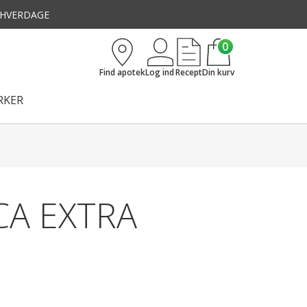
3 HVERDAGE
0
Find apotek
Log ind
Recept
Din kurv
KER
CA EXTRA