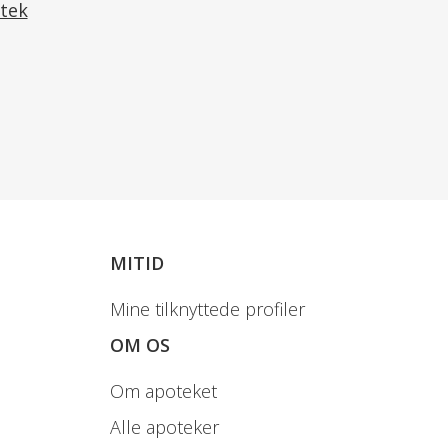
tek
ksne samt børn fra 11 år og
MITID
Mine tilknyttede profiler
r og beskyttet mod sol.
OM OS
Om apoteket
t for en sund og varieret kost.
Alle apoteker