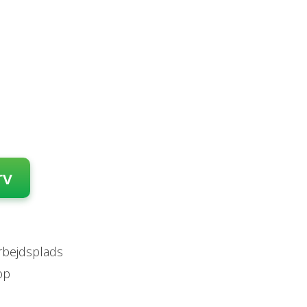
rv
arbejdsplads
op