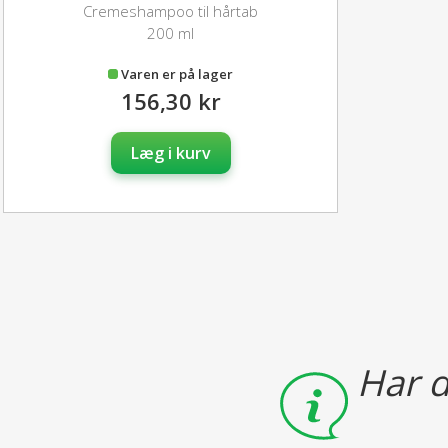
Cremeshampoo til hårtab
200 ml
Varen er på lager
156,30 kr
Læg i kurv
Har d