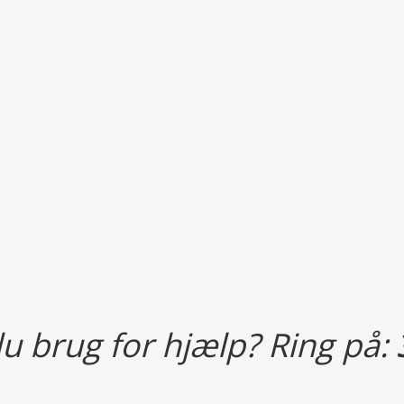
Agerpadderokekstrakt
Heraf silicium
Ølgær
Tangmel
Biotin
u brug for hjælp? Ring på:
Selen