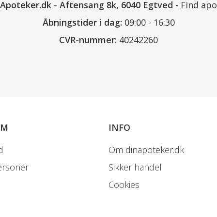
nApoteker.dk
-
Aftensang 8k, 6040 Egtved
-
Find apo
Åbningstider i dag:
09:00 - 16:30
*RI% af referenceindtag for vo
derover.
CVR-nummer:
40242260
- %RI er ikke fastlagt.
Opbevaring
Opbevares utilgængeligt for børn.
OM
INFO
d
Om dinapoteker.dk
Opbevares tørt ved stuetemperatu
ersoner
Sikker handel
Vær opmærksom på
Cookies
Kosttilskud bør ikke træde i stede