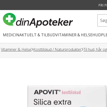
FRI 
vedindhold
MEDICIN
AKTUELT & TILBUD
VITAMINER & HELSE
HUDPLE
Vitaminer & Helse
Kosttilskud / Naturprodukter
Til hud, hår o