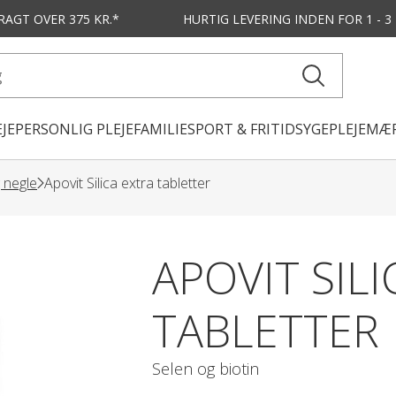
FRAGT OVER 375 KR.*
HURTIG LEVERING
INDEN FOR 1 - 
JE
PERSONLIG PLEJE
FAMILIE
SPORT & FRITID
SYGEPLEJE
MÆR
g negle
Apovit Silica extra tabletter
APOVIT SILI
TABLETTER
Selen og biotin