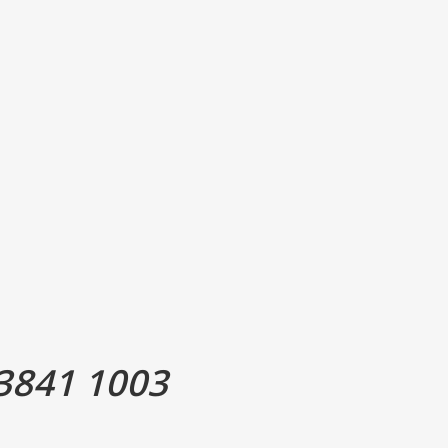
tabletter
120 mg
-
12 mg
-
300 mg
-
118 mg
-
45 mikg
90%
3841 1003
99 mikg
180%