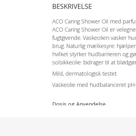
BESKRIVELSE
ACO Caring Shower Oil med parfume 
ACO Caring Shower Oil er velegnet
fugtgivende. Vaskeolien vasker hud
brug. Naturlig mælkesyre: hjælp
hvilket styrker hudbarrieren og gø
solsikkeolie: bidrager til at blødg
Mild, dermatologisk testet
Vaskeolie med hudbalanceret pH-
Dosis og Anvendelse
Start med at skylle huden, massér
Velegnet til daglig brug og efterl