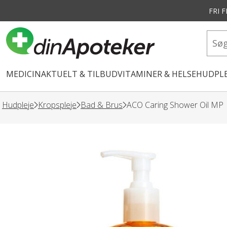
FRI 
vedindhold
MEDICIN
AKTUELT & TILBUD
VITAMINER & HELSE
HUDPLE
Hudpleje
Kropspleje
Bad & Brus
ACO Caring Shower Oil MP