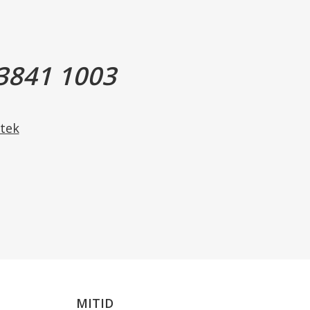
reth-4, MIPA-Laureth Sulfate, Propylene Glycol, Parfum,
henol, Aqua, Tocopheryl Acetate, Bis-Ethylhexyl
3841 1003
Tocopherol, Lactic Acid, Citric Acid.
t.
tek
MITID