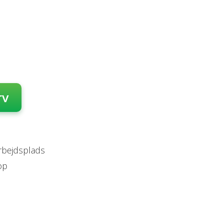
rv
arbejdsplads
op