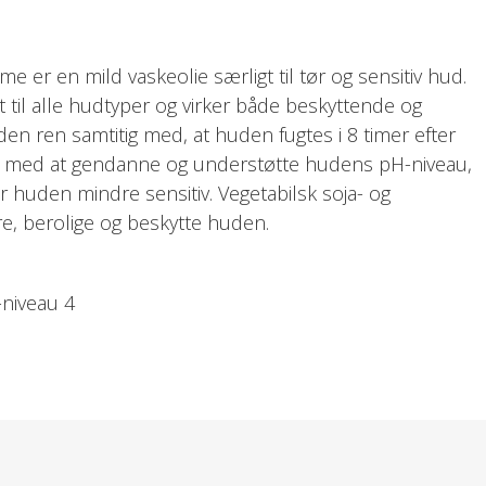
er en mild vaskeolie særligt til tør og sensitiv hud.
 til alle hudtyper og virker både beskyttende og
en ren samtitig med, at huden fugtes i 8 timer efter
er med at gendanne og understøtte hudens pH-niveau,
r huden mindre sensitiv. Vegetabilsk soja- og
øre, berolige og beskytte huden.
niveau 4
 olien rundt på huden og afslut med at skylle af.
ader huden ren og blød.