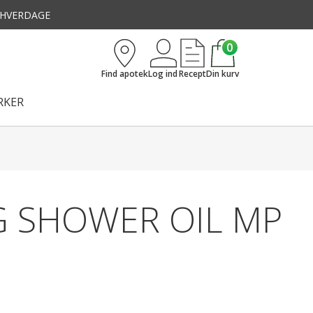
3 HVERDAGE
0
Find apotek
Log ind
Recept
Din kurv
KER
G SHOWER OIL MP