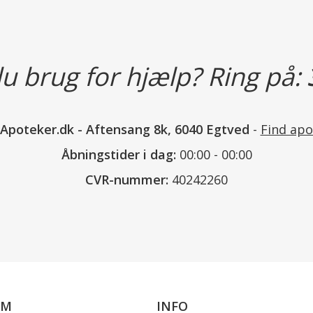
Indeholder
Ingredients: Glycine Soja Oil, Lau
Helianthus Annuus Seed Oil, Pant
u brug for hjælp? Ring på:
Hydroxydimethoxy Benzylmalonate, 
Klassificeret som
Produktet er et kosmetisk produk
nApoteker.dk
-
Aftensang 8k, 6040 Egtved
-
Find apo
Åbningstider i dag:
00:00 - 00:00
CVR-nummer:
40242260
Læs mere
OM
INFO