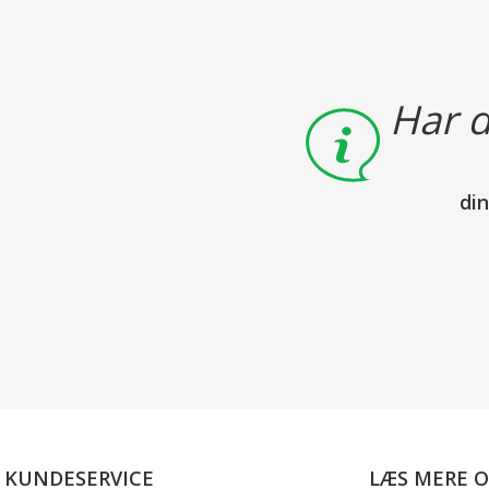
Har d
di
KUNDESERVICE
LÆS MERE 