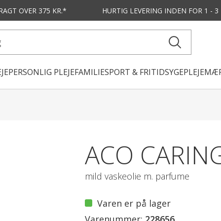
FRAGT OVER 375 KR.*
HURTIG LEVERING
INDEN FOR 1 - 
JE
PERSONLIG PLEJE
FAMILIE
SPORT & FRITID
SYGEPLEJE
MÆR
ACO CARIN
mild vaskeolie m. parfume
Varen er på lager
Varenummer:
228656