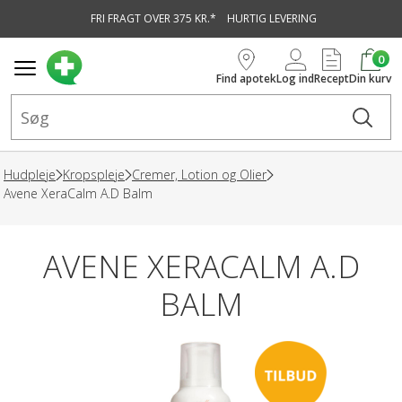
FRI FRAGT OVER 375 KR.*
HURTIG LEVERING
vedindhold
0
Find apotek
Log ind
Recept
Din kurv
Hudpleje
Kropspleje
Cremer, Lotion og Olier
Avene XeraCalm A.D Balm
AVENE XERACALM A.D
BALM