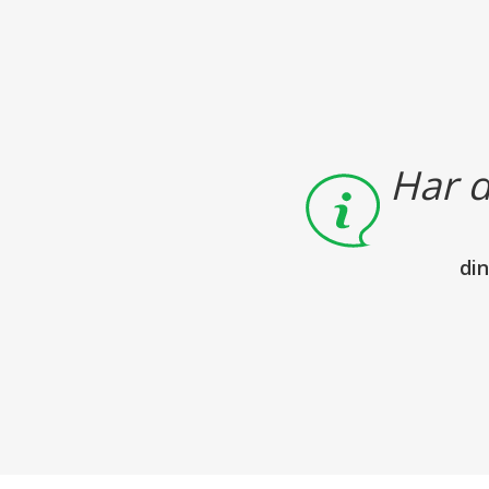
Har d
di