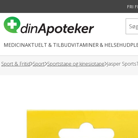
FRI 
vedindhold
MEDICIN
AKTUELT & TILBUD
VITAMINER & HELSE
HUDPLE
Sport & Fritid
Sport
Sportstape og kinesiotape
Jasper SportsT