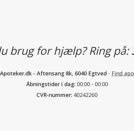
fingrene.
Tapen er perforeret, så huden ka
Jasper sportstape findes i størrel
10 m x 2,5 cm, til fingre, håndl
u brug for hjælp? Ring på:
10 m x 3,8 cm, til ankler og knæ
10 m x 5,0 cm, til muskelskader, 
Deklaration:
nApoteker.dk
-
Aftensang 8k, 6040 Egtved
-
Find apo
Tapemateriale: Bomuld 100 %.
Åbningstider i dag:
00:00 - 00:00
Klæbemateriale: Brintet naphtenisk 
CVR-nummer:
40242260
antioxidant, SBS & SIS copolymer, 
Læs mere