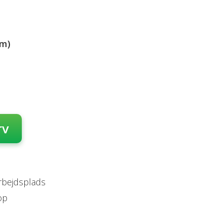
cm)
rv
arbejdsplads
op