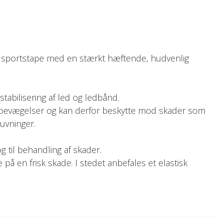
k sportstape med en stærkt hæftende, hudvenlig
stabilisering af led og ledbånd.
bevægelser og kan derfor beskytte mod skader som
uvninger.
til behandling af skader.
 på en frisk skade. I stedet anbefales et elastisk
tapen sættes på.
en savtakkede kanter, så tapen kan rives over med