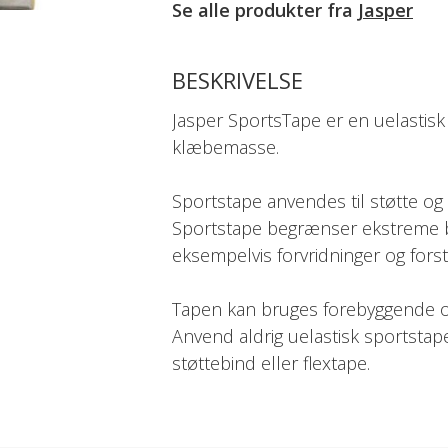
Se alle produkter fra
Jasper
BESKRIVELSE
Jasper SportsTape er en uelastis
klæbemasse.
Sportstape anvendes til støtte og 
Sportstape begrænser ekstreme 
eksempelvis forvridninger og forst
Tapen kan bruges forebyggende og 
Anvend aldrig uelastisk sportstape
støttebind eller flextape.
Huden skal være ren og tør, når 
For at lette håndteringen har tap