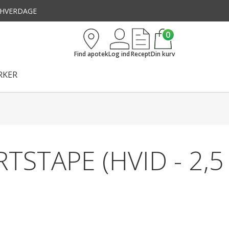
3 HVERDAGE
0
Find apotek
Log ind
Recept
Din kurv
KER
TSTAPE (HVID - 2,5