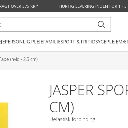
FRAGT OVER 375 KR.*
HURTIG LEVERING
INDEN FOR 1 - 
JE
PERSONLIG PLEJE
FAMILIE
SPORT & FRITID
SYGEPLEJE
MÆR
ape (hvid - 2,5 cm)
JASPER SPOR
CM)
Uelastisk forbinding