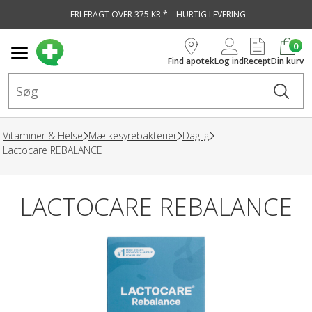
FRI FRAGT OVER 375 KR.*
HURTIG LEVERING
vedindhold
0
Find apotek
Log ind
Recept
Din kurv
Vitaminer & Helse
Mælkesyrebakterier
Daglig
Lactocare REBALANCE
LACTOCARE REBALANCE