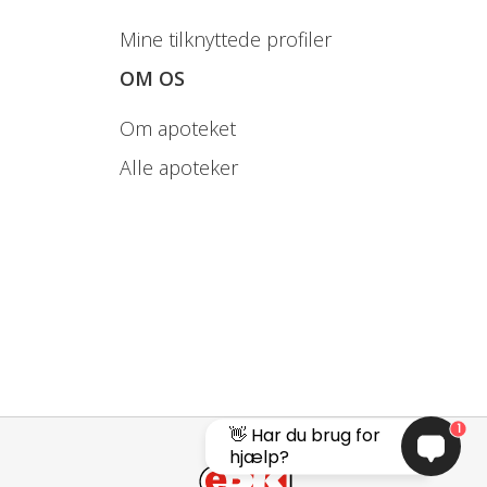
Mine tilknyttede profiler
OM OS
12
2,5 / 5 mia.
-
Om apoteket
Alle apoteker
kterier:
 S-24802
2,4 / 4,8 mia.
-
15
1,2 / 2,4 mia.
-
LMG S-24116
0,4 / 0,8 mia.
-
1
👋 Har du brug for
hjælp?
6,5 / 13 mia.
-