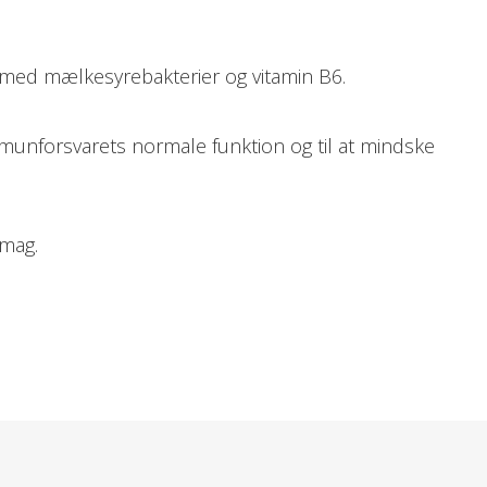
d med mælkesyrebakterier og vitamin B6.
immunforsvarets normale funktion og til at mindske
smag.
ligt i 5 dage før afrejse og 1-2 tabletter dagligt under