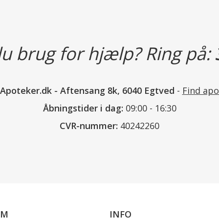
Tabletten kan tygges eller synkes
u brug for hjælp? Ring på:
Anbefalet daglig dosis bør ikke ov
Overdreven indtagelse frarådes.
nApoteker.dk
-
Aftensang 8k, 6040 Egtved
-
Find apo
Indeholder
Åbningstider i dag:
09:00 - 16:30
Ingredienser: Sødestoffer (sorbito
CVR-nummer:
40242260
fyldemiddel (hydroxypropylcellul
fedtsyrer, siliciumdioxid), aroma 
24116, pyridoxinhydrochlorid (Vit
Næringsindhold pr. daglig dos
OM
INFO