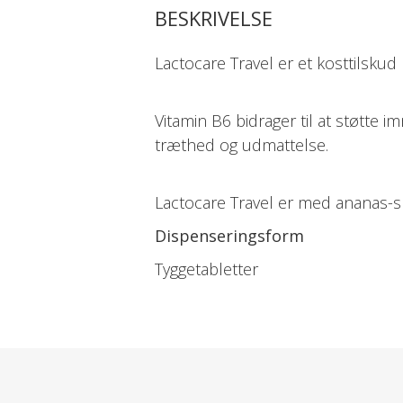
BESKRIVELSE
Lactocare Travel er et kosttilsku
Vitamin B6 bidrager til at støtte 
træthed og udmattelse.
Lactocare Travel er med ananas-
Dispenseringsform
Tyggetabletter
Dosis og Anvendelse
Anbefalet daglig dosis: 1 tablet dag
hele rejsen efter behov.