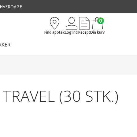
3 HVERDAGE
0
Find apotek
Log ind
Recept
Din kurv
KER
TRAVEL (30 STK.)