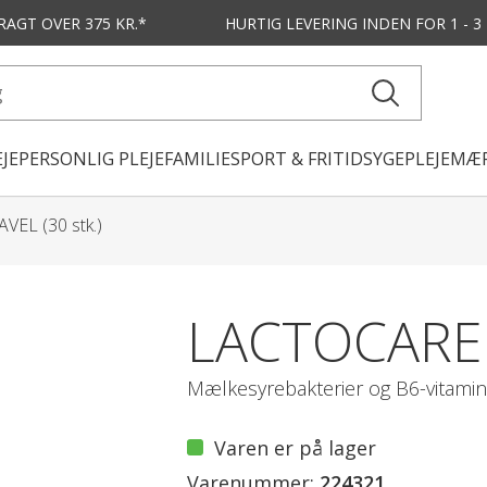
FRAGT OVER 375 KR.*
HURTIG LEVERING
INDEN FOR 1 - 
JE
PERSONLIG PLEJE
FAMILIE
SPORT & FRITID
SYGEPLEJE
MÆR
VEL (30 stk.)
LACTOCARE 
Mælkesyrebakterier og B6-vitamin
Varen er på lager
Varenummer:
224321