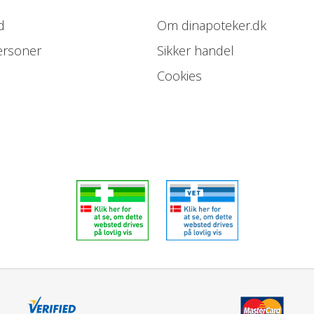
Levende mælkesyrebakterier:
d
Om dinapoteker.dk
ersoner
Sikker handel
Lactobacillus acidophilus SD52
Cookies
Varmebehandlede mælkesyreba
Lactobacillus acidophilus LMG
Lactobacillus casei LMG S-241
Streptococcus thermophilus 
Mælkesyrebakterier i alt: