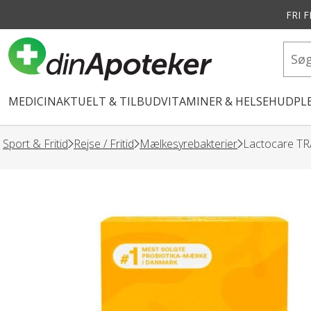
FRI 
vedindhold
MEDICIN
AKTUELT & TILBUD
VITAMINER & HELSE
HUDPLE
Sport & Fritid
Rejse / Fritid
Mælkesyrebakterier
Lactocare TRA