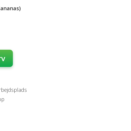
 (ananas)
rv
arbejdsplads
op