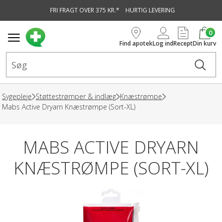
FRI FRAGT OVER 375 KR.*
HURTIG LEVERING
vedindhold
0
Find apotek
Log ind
Recept
Din kurv
Sygepleje
Støttestrømper & indlæg
Knæstrømpe
Mabs Active Dryarn Knæstrømpe (Sort-XL)
MABS ACTIVE DRYARN
KNÆSTRØMPE (SORT-XL)