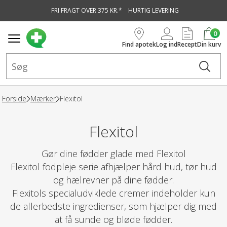
FRI FRAGT OVER 375 KR.*
HURTIG LEVERING
vedindhold
0
Find apotek
Log ind
Recept
Din kurv
Forside
Mærker
Flexitol
Flexitol
Gør dine fødder glade med Flexitol
Flexitol fodpleje serie afhjælper hård hud, tør hud
og hælrevner på dine fødder.
Flexitols specialudviklede cremer indeholder kun
de allerbedste ingredienser, som hjælper dig med
at få sunde og bløde fødder.