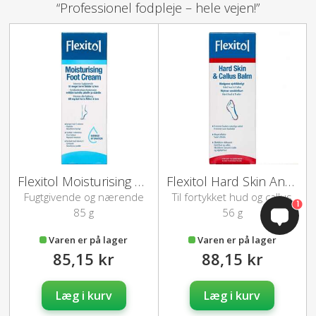
“Professionel fodpleje – hele vejen!”
Flexitol Moisturising Foot Cream
Flexitol Hard Skin And Callus
Fugtgivende og nærende
Til fortykket hud og callus
1
fodcreme
på hæle og fødder
85 g
56 g
Varen er på lager
Varen er på lager
85,15 kr
88,15 kr
Læg i kurv
Læg i kurv