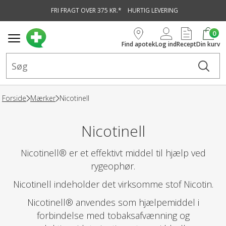
FRI FRAGT OVER 375 KR.*
HURTIG LEVERING
vedindhold
0
Find apotek
Log ind
Recept
Din kurv
Forside
Mærker
Nicotinell
Nicotinell
Nicotinell® er et effektivt middel til hjælp ved
rygeophør.
Nicotinell indeholder det virksomme stof Nicotin.
Nicotinell® anvendes som hjælpemiddel i
forbindelse med tobaksafvænning og