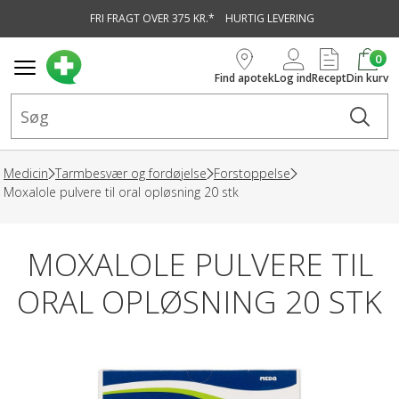
FRI FRAGT OVER 375 KR.*
HURTIG LEVERING
vedindhold
0
Find apotek
Log ind
Recept
Din kurv
Medicin
Tarmbesvær og fordøjelse
Forstoppelse
Moxalole pulvere til oral opløsning 20 stk
MOXALOLE PULVERE TIL
ORAL OPLØSNING 20 STK