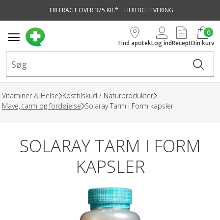
FRI FRAGT OVER 375 KR.*
HURTIG LEVERING
vedindhold
0
Find apotek
Log ind
Recept
Din kurv
Vitaminer & Helse
Kosttilskud / Naturprodukter
Mave, tarm og fordøjelse
Solaray Tarm i Form kapsler
SOLARAY TARM I FORM
KAPSLER