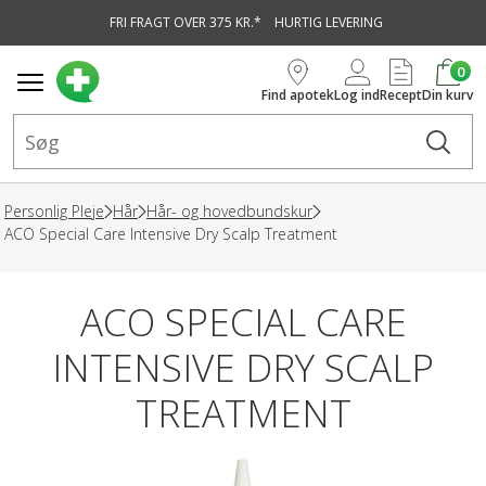
FRI FRAGT OVER 375 KR.*
HURTIG LEVERING
vedindhold
0
Find apotek
Log ind
Recept
Din kurv
Personlig Pleje
Hår
Hår- og hovedbundskur
ACO Special Care Intensive Dry Scalp Treatment
ACO SPECIAL CARE
INTENSIVE DRY SCALP
TREATMENT