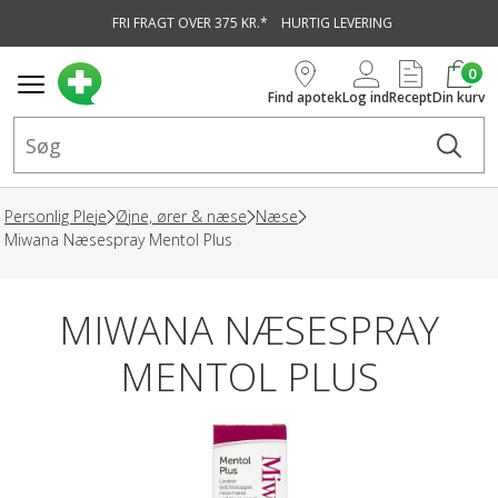
FRI FRAGT OVER 375 KR.*
HURTIG LEVERING
vedindhold
0
Find apotek
Log ind
Recept
Din kurv
Personlig Pleje
Øjne, ører & næse
Næse
Miwana Næsespray Mentol Plus
MIWANA NÆSESPRAY
MENTOL PLUS