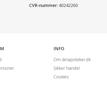
CVR-nummer:
40242260
OM
INFO
d
Om dinapoteker.dk
ersoner
Sikker handel
Cookies