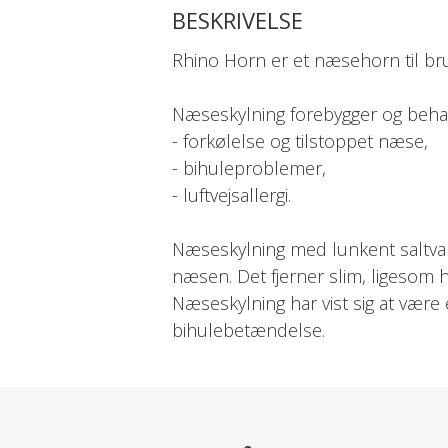
BESKRIVELSE
Rhino Horn er et næsehorn til br
Næseskylning forebygger og beha
- forkølelse og tilstoppet næse,
- bihuleproblemer,
- luftvejsallergi.
Næseskylning med lunkent saltvan
næsen. Det fjerner slim, ligesom
Næseskylning har vist sig at være ef
bihulebetændelse.
Pollen- og støvallergikere kan i
af næseskylning.
Anvendelse: