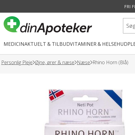
FRI 
vedindhold
MEDICIN
AKTUELT & TILBUD
VITAMINER & HELSE
HUDPLE
Personlig Pleje
Øjne, ører & næse
Næse
Rhino Horn (Blå)