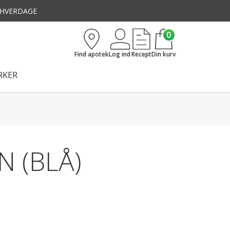
3 HVERDAGE
0
Find apotek
Log ind
Recept
Din kurv
KER
 (BLÅ)