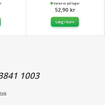
r
Varen er på lager
52,90 kr
Læg i kurv
3841 1003
tek