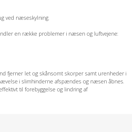
ug ved næseskylning.
ndler en række problemer i næsen og luftvejene:
d fjerner let og skånsomt skorper samt urenheder i
 hævelse i slimhinderne afspændes og næsen åbnes.
fektivt til forebyggelse og lindring af
 mange tilfælde reducere problemerne ved anvendelse