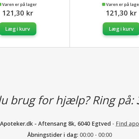
Varen er på lager
Varen er på lage
121,30 kr
121,30 kr
Læg i kurv
Læg i kurv
u brug for hjælp? Ring på:
nApoteker.dk
-
Aftensang 8k, 6040 Egtved
-
Find apo
Åbningstider i dag:
00:00 - 00:00