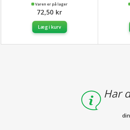
Varen er på lager
72,50 kr
Læg i kurv
Har d
di