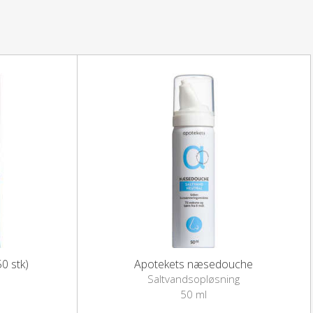
ve samme saltindhold og temperatur som kroppens
hornet (måleske vedlagt i æsken).
kent vand (kog evt. vandet først). Næsen skylles som
ledning.
godt og tømmes for vand.
skine og mikrobølgeovn.
0 stk)
Apotekets næsedouche
Saltvandsopløsning
50 ml