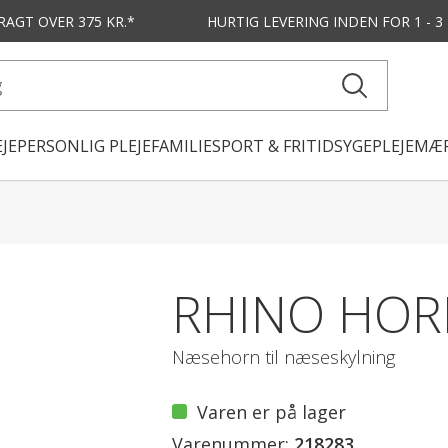
FRAGT OVER 375 KR.*
HURTIG LEVERING
INDEN FOR 1 - 
JE
PERSONLIG PLEJE
FAMILIE
SPORT & FRITID
SYGEPLEJE
MÆR
RHINO HORN
Næsehorn til næseskylning
Varen er på lager
Varenummer:
218283