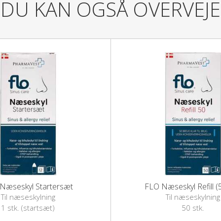
DU KAN OGSÅ OVERVEJE
Vandet til næseskylning skal ha
slimhinder.
1 måleskefuld salt hældes i næse
Fyld herefter næsehornet med lun
anvist i den medfølgende brugsvej
Rengøring:
Efter brug skylles Rhino Hornet 
Næsehornet lufttørres herefter.
Rhino Horn tåler både opvaskema
Læs mere
Næseskyl Startersæt
FLO Næseskyl Refill (5
Til næseskylning
Til næseskylning
1 stk. (startsæt)
50 stk.