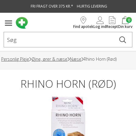
FRI FRAGT OVER 375 KR.*
HURTIG LEVERING
vedindhold
0
Find apotek
Log ind
Recept
Din kurv
Personlig Pleje
Øjne, ører & næse
Næse
Rhino Horn (Rød)
RHINO HORN (RØD)