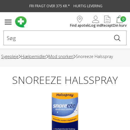
FRI FRAGT OVER 375 KR.*
HURTIG LEVERING
vedindhold
0
Find apotek
Log ind
Recept
Din kurv
Sygepleje
Hjælpemidler
Mod snorken
Snoreeze Halsspray
SNOREEZE HALSSPRAY