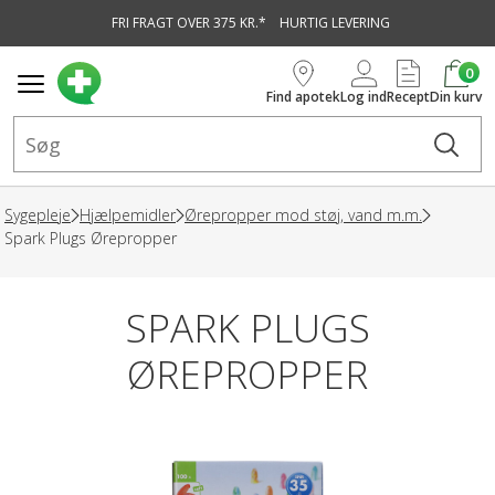
FRI FRAGT OVER 375 KR.*
HURTIG LEVERING
vedindhold
0
Find apotek
Log ind
Recept
Din kurv
Sygepleje
Hjælpemidler
Ørepropper mod støj, vand m.m.
Spark Plugs Ørepropper
SPARK PLUGS
ØREPROPPER