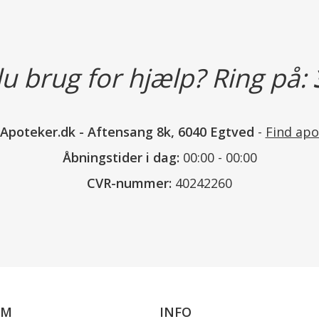
Ved kraftig blødning skal der anv
sårdække på såret først.
u brug for hjælp? Ring på:
Læs mere
nApoteker.dk
-
Aftensang 8k, 6040 Egtved
-
Find apo
Åbningstider i dag:
00:00 - 00:00
CVR-nummer:
40242260
OM
INFO