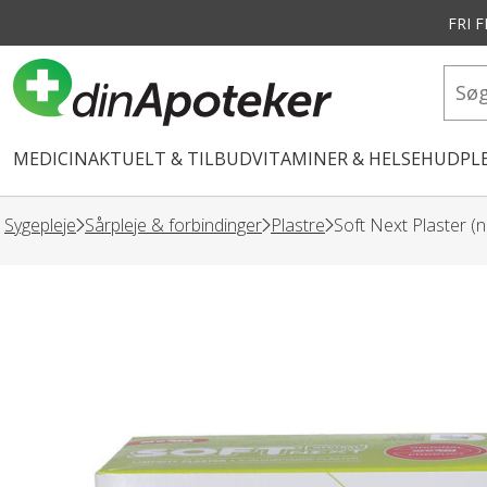
FRI 
vedindhold
MEDICIN
AKTUELT & TILBUD
VITAMINER & HELSE
HUDPLE
Sygepleje
Sårpleje & forbindinger
Plastre
Soft Next Plaster (n