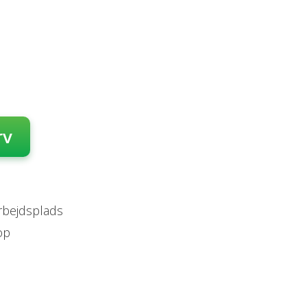
rv
arbejdsplads
op