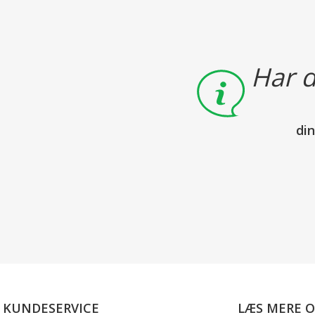
Har d
di
KUNDESERVICE
LÆS MERE 