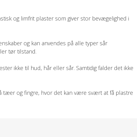
stisk og limfrit plaster som giver stor bevægelighed i
enskaber og kan anvendes på alle typer sår
er tør tilstand.
ter ikke til hud, hår eller sår. Samtidig falder det ikke
å tæer og fingre, hvor det kan være svært at få plastre
t om fingeren, hånden, armen eller benet. Pres