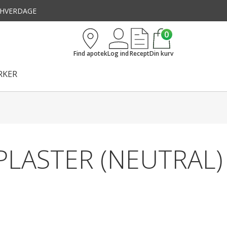
3 HVERDAGE
0
Find apotek
Log ind
Recept
Din kurv
KER
PLASTER (NEUTRAL)