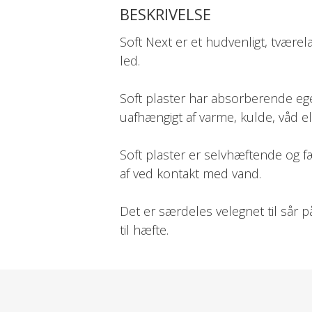
BESKRIVELSE
Soft Next er et hudvenligt, tværela
led.
Soft plaster har absorberende eg
uafhængigt af varme, kulde, våd ell
Soft plaster er selvhæftende og fæs
af ved kontakt med vand.
Det er særdeles velegnet til sår p
til hæfte.
Anvendelse:
Dæk såret ved at lægge Soft rund
plastret godt sammen.