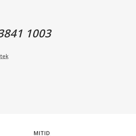
endes flere lag - eventuelt kombineret med et
3841 1003
tek
MITID