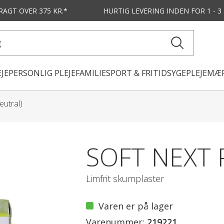
FRAGT OVER 375 KR.*
HURTIG LEVERING
INDEN FOR 1 - 
JE
PERSONLIG PLEJE
FAMILIE
SPORT & FRITID
SYGEPLEJE
MÆR
eutral)
SOFT NEXT 
Limfrit skumplaster
Varen er på lager
Varenummer:
219221