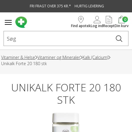
FRI FRAGT OVER 375 KR.*
HURTIG LEVERING
vedindhold
0
Find apotek
Log ind
Recept
Din kurv
Vitaminer & Helse
Vitaminer og Mineraler
Kalk (Calcium)
Unikalk Forte 20 180 stk
UNIKALK FORTE 20 180
STK